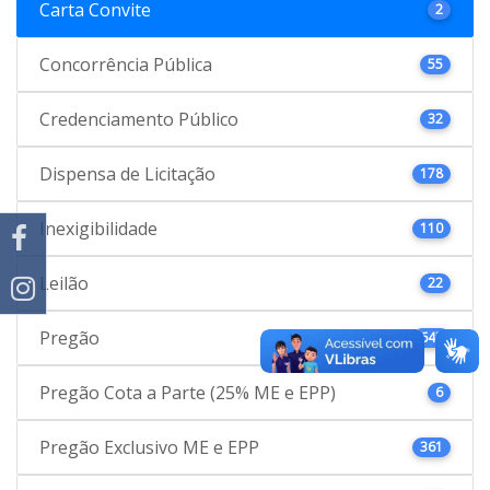
Carta Convite
2
Concorrência Pública
55
Credenciamento Público
32
Dispensa de Licitação
178
Inexigibilidade
110
Leilão
22
Pregão
645
Pregão Cota a Parte (25% ME e EPP)
6
Pregão Exclusivo ME e EPP
361