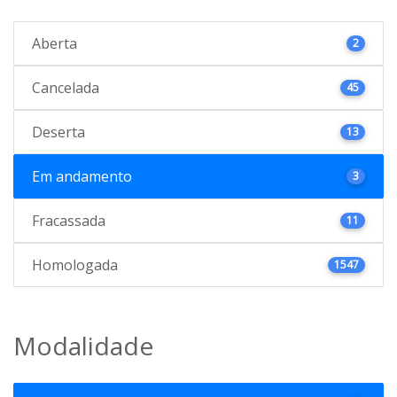
Aberta
2
Cancelada
45
Deserta
13
Em andamento
3
Fracassada
11
Homologada
1547
Modalidade