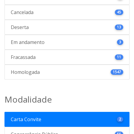
Cancelada
45
Deserta
13
Em andamento
3
Fracassada
11
Homologada
1547
Modalidade
Carta Convite
2