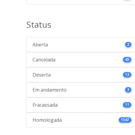
Status
Aberta
2
Cancelada
45
Deserta
13
Em andamento
3
Fracassada
11
Homologada
1547