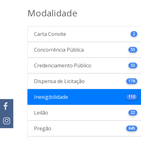
Modalidade
Carta Convite
2
Concorrência Pública
55
Credenciamento Público
32
Dispensa de Licitação
178
Inexigibilidade
110
Leilão
22
Pregão
645