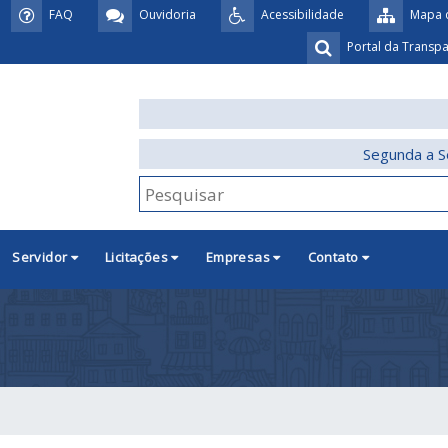
FAQ
Ouvidoria
Acessibilidade
Mapa d
Portal da Transp
Segunda a S
Servidor
Licitações
Empresas
Contato