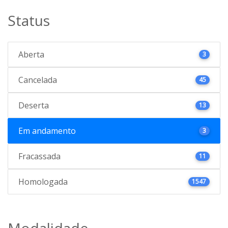
Status
Aberta
3
Cancelada
45
Deserta
13
Em andamento
3
Fracassada
11
Homologada
1547
Modalidade