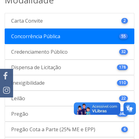
Carta Convite
2
Concorrência Pública
55
Credenciamento Público
32
Dispensa de Licitação
178
Inexigibilidade
110
Leilão
22
Pregão
646
Pregão Cota a Parte (25% ME e EPP)
6