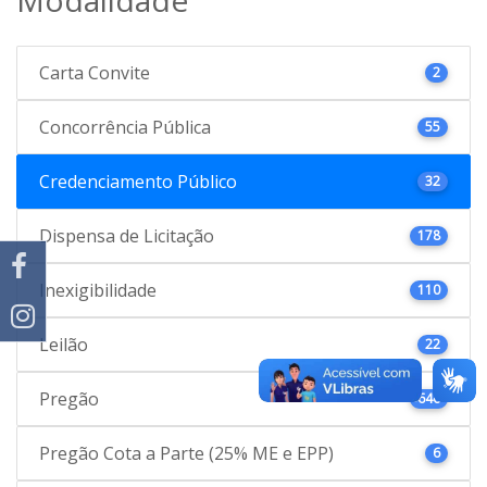
Carta Convite
2
Concorrência Pública
55
Credenciamento Público
32
Dispensa de Licitação
178
Inexigibilidade
110
Leilão
22
Pregão
646
Pregão Cota a Parte (25% ME e EPP)
6