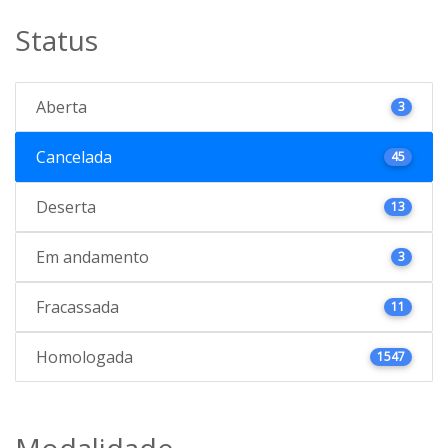
Status
Aberta
3
Cancelada
45
Deserta
13
Em andamento
3
Fracassada
11
Homologada
1547
Modalidade