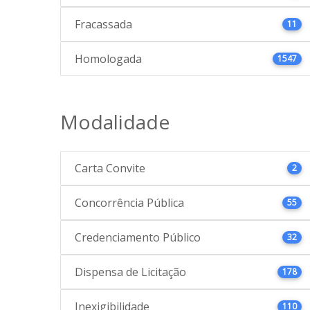
Fracassada
11
Homologada
1547
Modalidade
Carta Convite
2
Concorrência Pública
55
Credenciamento Público
32
Dispensa de Licitação
178
Inexigibilidade
110