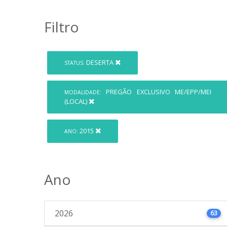
Filtro
DESERTA
STATUS:
PREGÃO EXCLUSIVO ME/EPP/MEI
MODALIDADE:
(LOCAL)
2015
ANO:
Ano
2026
63