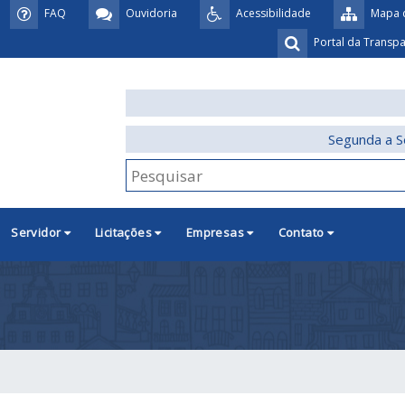
FAQ
Ouvidoria
Acessibilidade
Mapa d
Portal da Transp
Segunda a S
Servidor
Licitações
Empresas
Contato