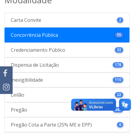
Carta Convite
2
Concorrência Pública
55
Credenciamento Público
32
Dispensa de Licitação
178
Inexigibilidade
110
Leilão
22
Pregão
645
Pregão Cota a Parte (25% ME e EPP)
6