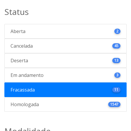
Status
Aberta
2
Cancelada
45
Deserta
13
Em andamento
3
Fracassada
11
Homologada
1547
Modalidade