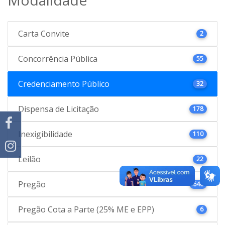
Carta Convite
2
Concorrência Pública
55
Credenciamento Público
32
Dispensa de Licitação
178
Inexigibilidade
110
Leilão
22
Pregão
646
Pregão Cota a Parte (25% ME e EPP)
6