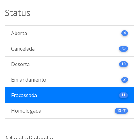
Status
Aberta
4
Cancelada
45
Deserta
13
Em andamento
3
Fracassada
11
Homologada
1547
Modalidade