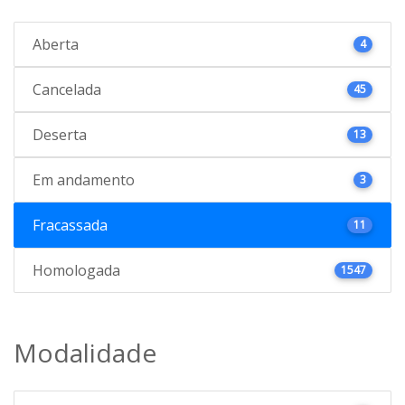
Aberta
4
Cancelada
45
Deserta
13
Em andamento
3
Fracassada
11
Homologada
1547
Modalidade