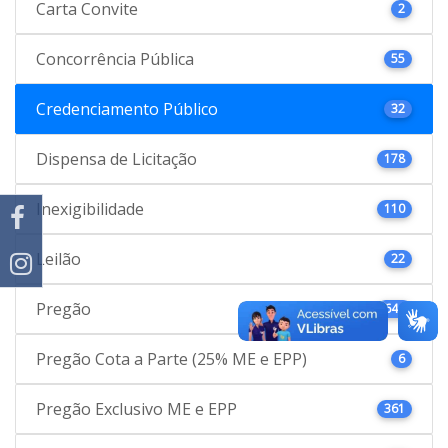
Carta Convite
2
Concorrência Pública
55
Credenciamento Público
32
Dispensa de Licitação
178
Inexigibilidade
110
Leilão
22
Pregão
646
Pregão Cota a Parte (25% ME e EPP)
6
Pregão Exclusivo ME e EPP
361