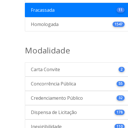
Fracassada
11
Homologada
1547
Modalidade
Carta Convite
2
Concorrência Pública
55
Credenciamento Público
32
Dispensa de Licitação
178
Inexigibilidade
110