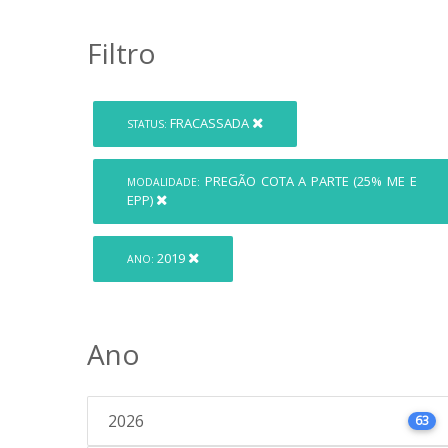
Filtro
FRACASSADA
STATUS:
PREGÃO COTA A PARTE (25% ME E
MODALIDADE:
EPP)
2019
ANO:
Ano
2026
63