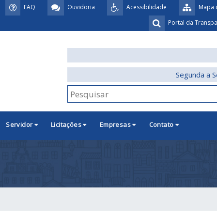
FAQ
Ouvidoria
Acessibilidade
Mapa d
Portal da Transp
Segunda a S
Servidor
Licitações
Empresas
Contato