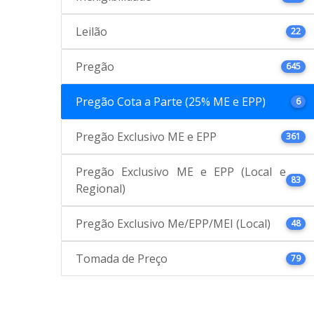
Leilão
22
Pregão
645
Pregão Cota a Parte (25% ME e EPP)
6
Pregão Exclusivo ME e EPP
361
Pregão Exclusivo ME e EPP (Local e
83
Regional)
Pregão Exclusivo Me/EPP/MEI (Local)
48
Tomada de Preço
79