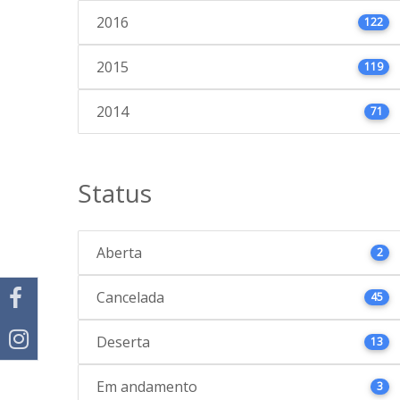
2016
122
2015
119
2014
71
Status
Aberta
2
Cancelada
45
Deserta
13
Em andamento
3