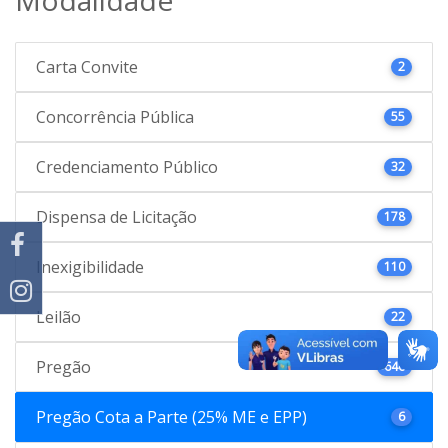
Carta Convite
2
Concorrência Pública
55
Credenciamento Público
32
Dispensa de Licitação
178
Inexigibilidade
110
Leilão
22
Pregão
646
Pregão Cota a Parte (25% ME e EPP)
6