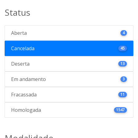
Status
Aberta
4
Cancelada
45
Deserta
13
Em andamento
3
Fracassada
11
Homologada
1547
Modalidade