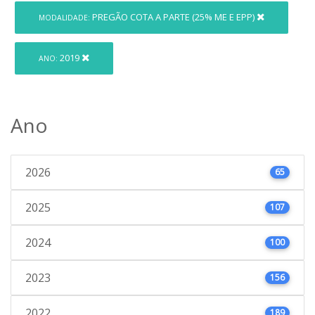
PREGÃO COTA A PARTE (25% ME E EPP)
MODALIDADE:
2019
ANO:
Ano
2026
65
2025
107
2024
100
2023
156
2022
189