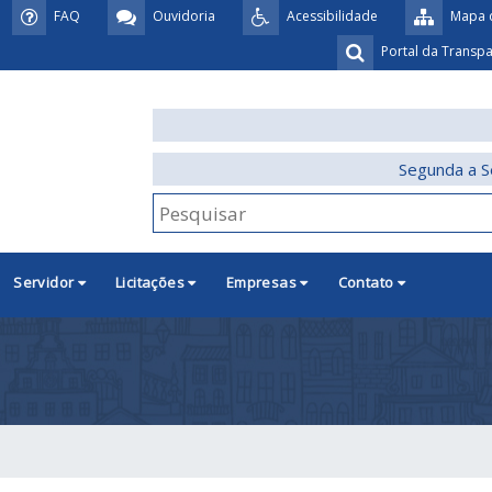
FAQ
Ouvidoria
Acessibilidade
Mapa d
Portal da Transp
Segunda a S
Servidor
Licitações
Empresas
Contato