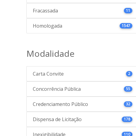
Fracassada
11
Homologada
1547
Modalidade
Carta Convite
2
Concorrência Pública
55
Credenciamento Público
32
Dispensa de Licitação
178
Inexigibilidade
110