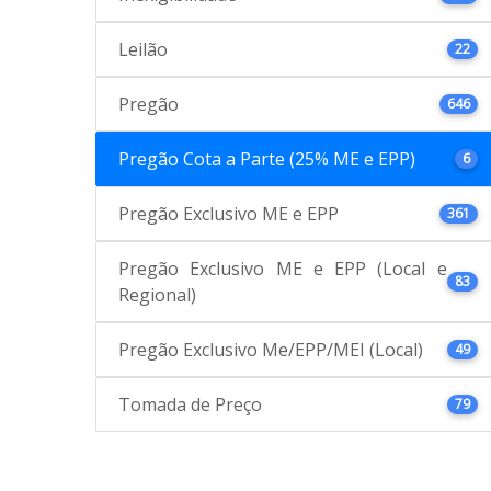
Leilão
22
Pregão
646
Pregão Cota a Parte (25% ME e EPP)
6
Pregão Exclusivo ME e EPP
361
Pregão Exclusivo ME e EPP (Local e
83
Regional)
Pregão Exclusivo Me/EPP/MEI (Local)
49
Tomada de Preço
79