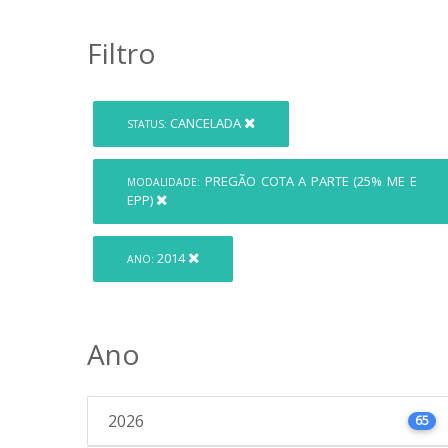
Filtro
CANCELADA
STATUS:
PREGÃO COTA A PARTE (25% ME E
MODALIDADE:
EPP)
2014
ANO:
Ano
2026
65