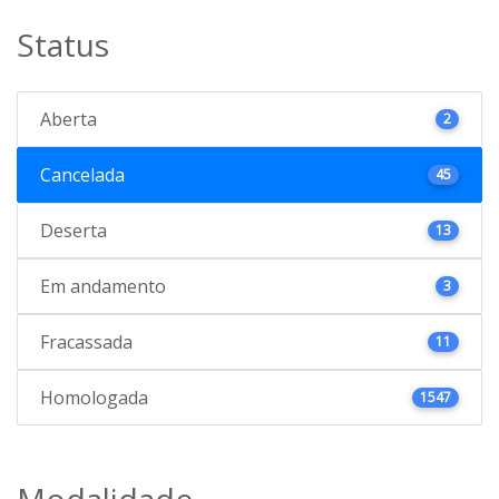
Status
Aberta
2
Cancelada
45
Deserta
13
Em andamento
3
Fracassada
11
Homologada
1547
Modalidade