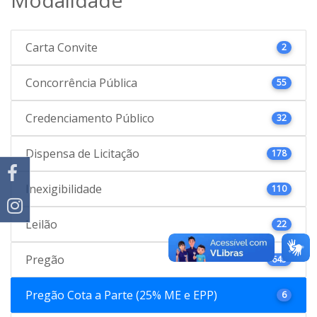
Carta Convite
2
Concorrência Pública
55
Credenciamento Público
32
Dispensa de Licitação
178
Inexigibilidade
110
Leilão
22
Pregão
645
Pregão Cota a Parte (25% ME e EPP)
6