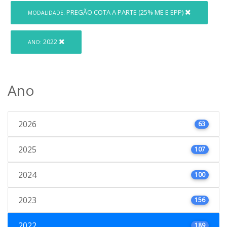
PREGÃO COTA A PARTE (25% ME E EPP)
MODALIDADE:
2022
ANO:
Ano
2026
63
2025
107
2024
100
2023
156
2022
189