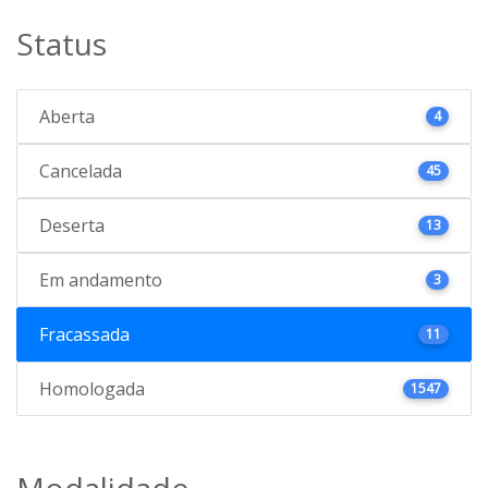
Status
Aberta
4
Cancelada
45
Deserta
13
Em andamento
3
Fracassada
11
Homologada
1547
Modalidade