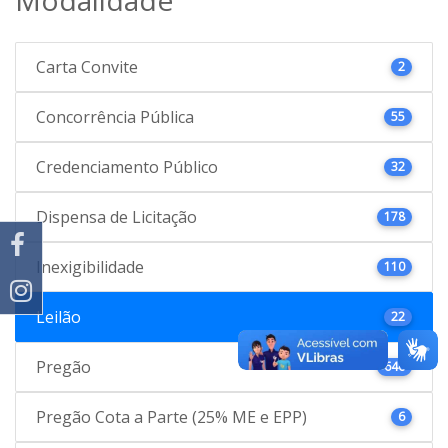
Carta Convite
2
Concorrência Pública
55
Credenciamento Público
32
Dispensa de Licitação
178
Inexigibilidade
110
Leilão
22
Pregão
646
Pregão Cota a Parte (25% ME e EPP)
6