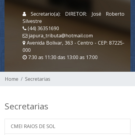
Secretario(a): DIRETOR: José Roberto
Silvestre
(44) 36351690
japura_tributa@hotmail.com
Avenida Bolivar, 363 - Centro - CEP: 87225-
000
7:30 as 11:30 das 13:00 as 17:00
Home
Secretarias
Secretarias
CMEI RAIOS DE SOL