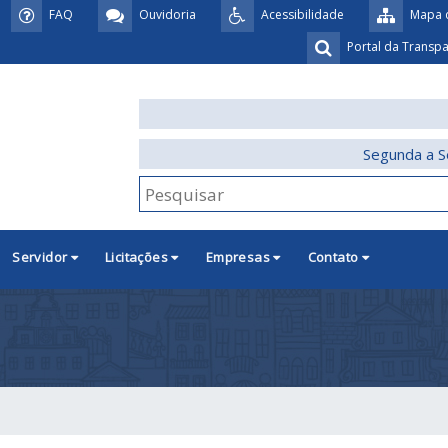
FAQ
Ouvidoria
Acessibilidade
Mapa d
Portal da Transp
Segunda a S
Servidor
Licitações
Empresas
Contato