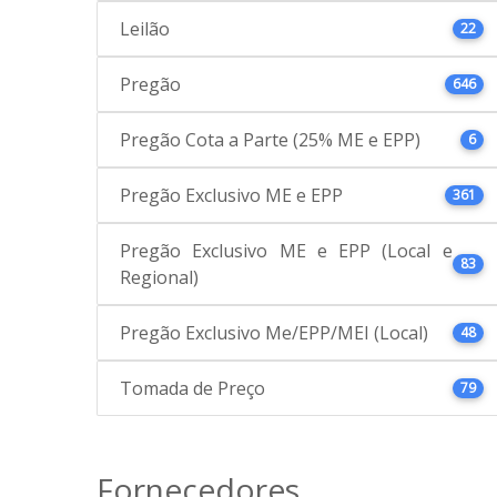
Leilão
22
Pregão
646
Pregão Cota a Parte (25% ME e EPP)
6
Pregão Exclusivo ME e EPP
361
Pregão Exclusivo ME e EPP (Local e
83
Regional)
Pregão Exclusivo Me/EPP/MEI (Local)
48
Tomada de Preço
79
Fornecedores