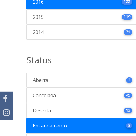
2016
122
2015
119
2014
71
Status
Aberta
3
Cancelada
45
Deserta
13
Em andamento
3