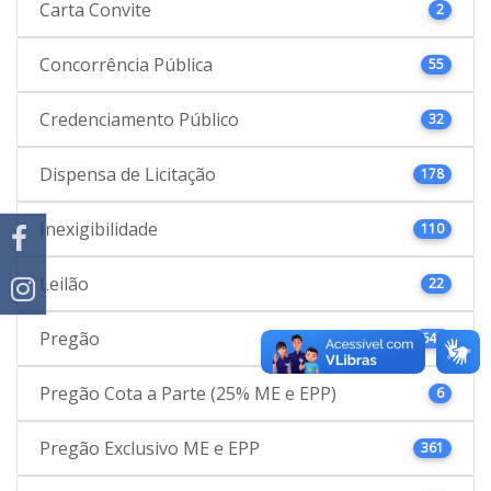
Carta Convite
2
Concorrência Pública
55
Credenciamento Público
32
Dispensa de Licitação
178
Inexigibilidade
110
Leilão
22
Pregão
646
Pregão Cota a Parte (25% ME e EPP)
6
Pregão Exclusivo ME e EPP
361