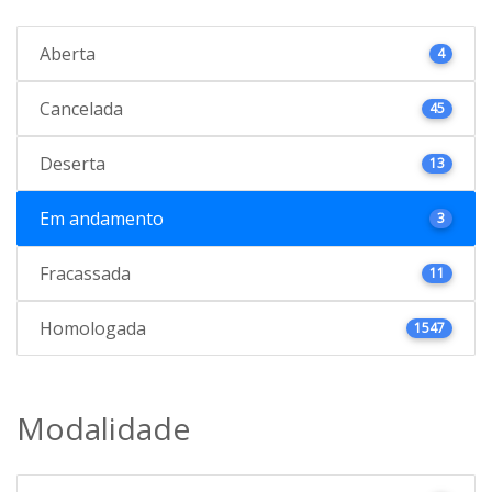
Aberta
4
Cancelada
45
Deserta
13
Em andamento
3
Fracassada
11
Homologada
1547
Modalidade