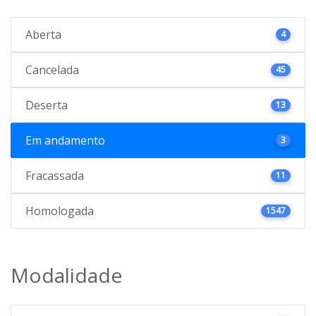
Aberta
4
Cancelada
45
Deserta
13
Em andamento
3
Fracassada
11
Homologada
1547
Modalidade