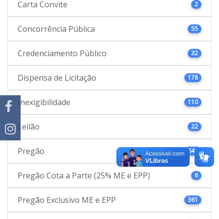
Carta Convite
2
Concorrência Pública
55
Credenciamento Público
32
Dispensa de Licitação
178
Inexigibilidade
110
Leilão
22
Pregão
646
Pregão Cota a Parte (25% ME e EPP)
6
Pregão Exclusivo ME e EPP
361