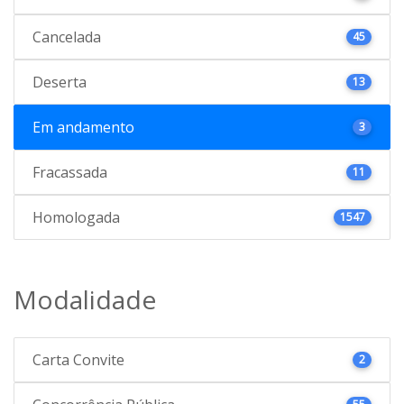
Cancelada
45
Deserta
13
Em andamento
3
Fracassada
11
Homologada
1547
Modalidade
Carta Convite
2