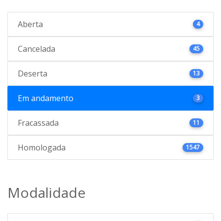
Aberta
4
Cancelada
45
Deserta
13
Em andamento
3
Fracassada
11
Homologada
1547
Modalidade