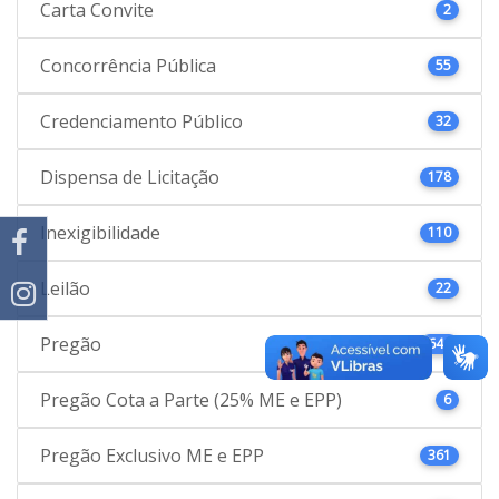
Carta Convite
2
Concorrência Pública
55
Credenciamento Público
32
Dispensa de Licitação
178
Inexigibilidade
110
Leilão
22
Pregão
646
Pregão Cota a Parte (25% ME e EPP)
6
Pregão Exclusivo ME e EPP
361