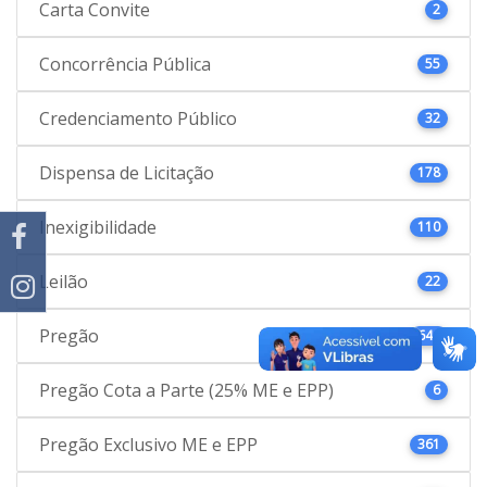
Carta Convite
2
Concorrência Pública
55
Credenciamento Público
32
Dispensa de Licitação
178
Inexigibilidade
110
Leilão
22
Pregão
646
Pregão Cota a Parte (25% ME e EPP)
6
Pregão Exclusivo ME e EPP
361