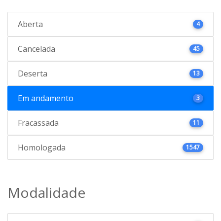
Aberta
4
Cancelada
45
Deserta
13
Em andamento
3
Fracassada
11
Homologada
1547
Modalidade