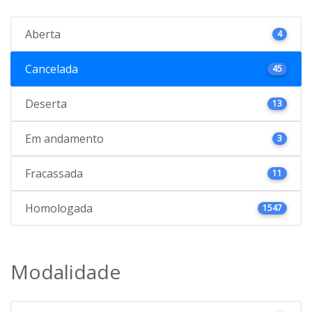
Aberta
4
Cancelada
45
Deserta
13
Em andamento
3
Fracassada
11
Homologada
1547
Modalidade