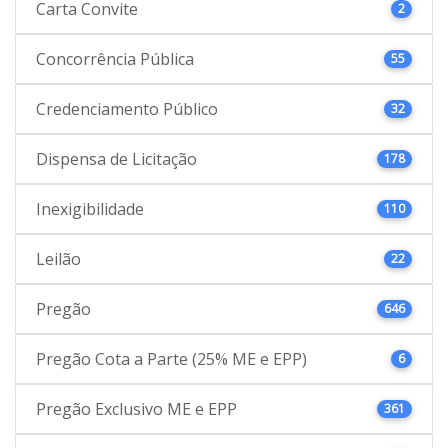
Carta Convite
2
Concorrência Pública
55
Credenciamento Público
32
Dispensa de Licitação
178
Inexigibilidade
110
Leilão
22
Pregão
646
Pregão Cota a Parte (25% ME e EPP)
6
Pregão Exclusivo ME e EPP
361