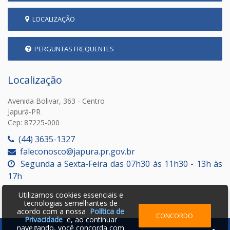
LOCALIZAÇÃO
PERGUNTAS FREQUENTES
Localização
Avenida Bolivar, 363 - Centro
Japurá-PR
Cep: 87225-000
(44) 3635-1327
faleconosco@japura.pr.gov.br
Segunda a Sexta-Feira das 07h30 às 11h30 - 13h às
17h
Utilizamos cookies essenciais e
tecnologias semelhantes de
acordo com a nossa
Política de
CONCORDO
Privacidade
e, ao continuar
navegando, você concorda com