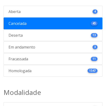
Aberta
4
Cancelada
45
Deserta
13
Em andamento
3
Fracassada
11
Homologada
1547
Modalidade