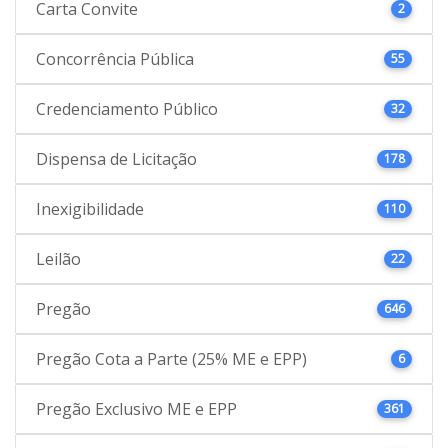
Carta Convite
2
Concorrência Pública
55
Credenciamento Público
32
Dispensa de Licitação
178
Inexigibilidade
110
Leilão
22
Pregão
646
Pregão Cota a Parte (25% ME e EPP)
6
Pregão Exclusivo ME e EPP
361