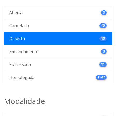
Aberta
3
Cancelada
45
Deserta
13
Em andamento
3
Fracassada
11
Homologada
1547
Modalidade