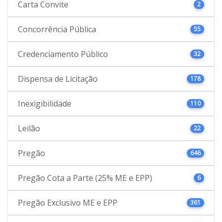
Carta Convite
2
Concorrência Pública
55
Credenciamento Público
32
Dispensa de Licitação
178
Inexigibilidade
110
Leilão
22
Pregão
646
Pregão Cota a Parte (25% ME e EPP)
6
Pregão Exclusivo ME e EPP
361