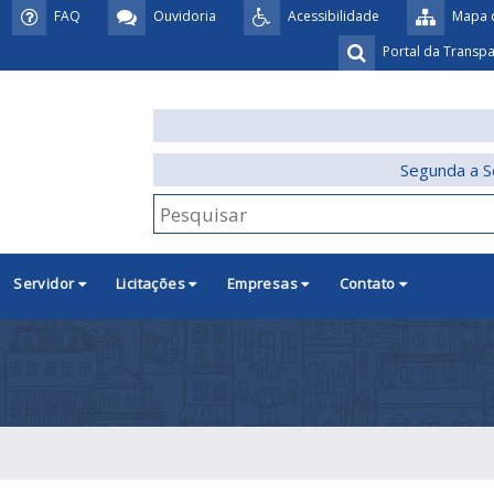
FAQ
Ouvidoria
Acessibilidade
Mapa d
Portal da Transp
Segunda a S
Servidor
Licitações
Empresas
Contato