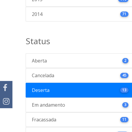
2014
71
Status
Aberta
2
Cancelada
45
Deserta
13
Em andamento
3
Fracassada
11