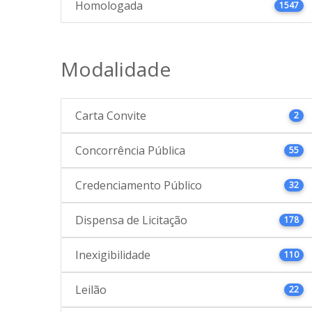
Homologada
1547
Modalidade
Carta Convite
2
Concorrência Pública
55
Credenciamento Público
32
Dispensa de Licitação
178
Inexigibilidade
110
Leilão
22