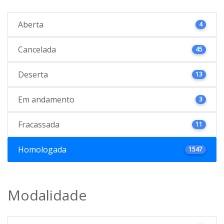
Aberta
4
Cancelada
45
Deserta
13
Em andamento
3
Fracassada
11
Homologada
1547
Modalidade