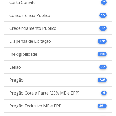
Carta Convite
2
Concorrência Pública
55
Credenciamento Público
32
Dispensa de Licitação
178
Inexigibilidade
110
Leilão
22
Pregão
646
Pregão Cota a Parte (25% ME e EPP)
6
Pregão Exclusivo ME e EPP
361