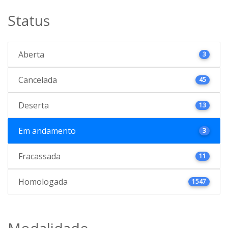
Status
Aberta
3
Cancelada
45
Deserta
13
Em andamento
3
Fracassada
11
Homologada
1547
Modalidade