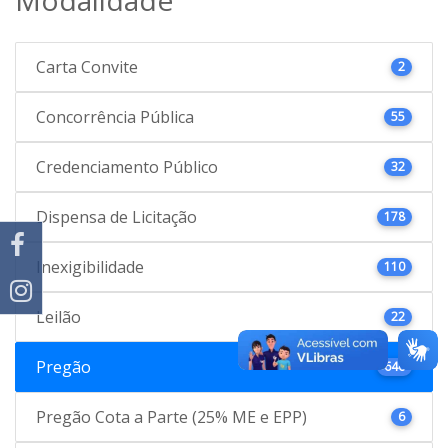
Carta Convite
2
Concorrência Pública
55
Credenciamento Público
32
Dispensa de Licitação
178
Inexigibilidade
110
Leilão
22
Pregão
646
Pregão Cota a Parte (25% ME e EPP)
6