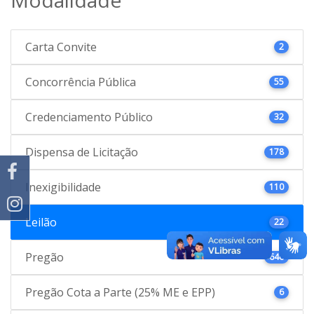
Carta Convite
2
Concorrência Pública
55
Credenciamento Público
32
Dispensa de Licitação
178
Inexigibilidade
110
Leilão
22
Pregão
646
Pregão Cota a Parte (25% ME e EPP)
6