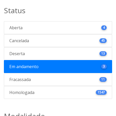
Status
Aberta
4
Cancelada
45
Deserta
13
Em andamento
3
Fracassada
11
Homologada
1547
Modalidade