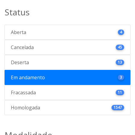
Status
Aberta
4
Cancelada
45
Deserta
13
Em andamento
3
Fracassada
11
Homologada
1547
Modalidade