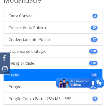
Carta Convite
2
Concorrência Pública
55
Credenciamento Público
32
Dispensa de Licitação
178
Inexigibilidade
110
Leilão
22
Pregão
646
Pregão Cota a Parte (25% ME e EPP)
6