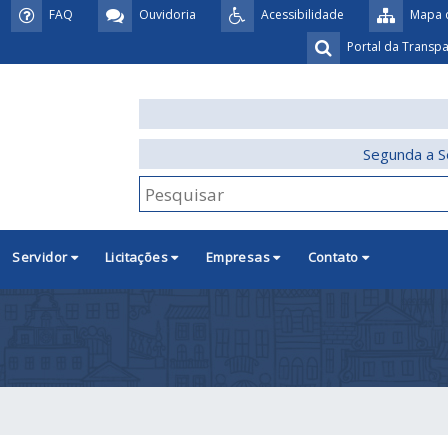
FAQ
Ouvidoria
Acessibilidade
Mapa d
Portal da Transp
Segunda a S
Servidor
Licitações
Empresas
Contato