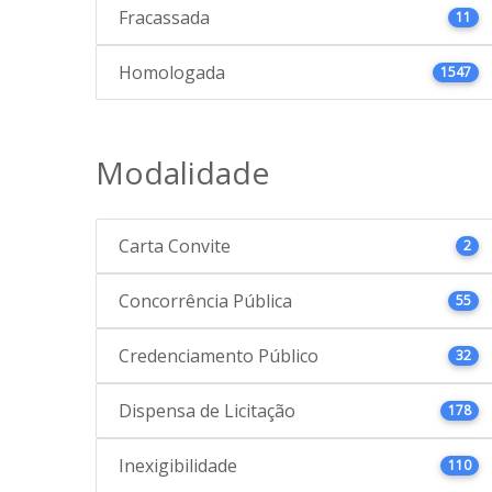
Fracassada
11
Homologada
1547
Modalidade
Carta Convite
2
Concorrência Pública
55
Credenciamento Público
32
Dispensa de Licitação
178
Inexigibilidade
110