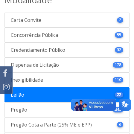
Carta Convite
2
Concorrência Pública
55
Credenciamento Público
32
Dispensa de Licitação
178
Inexigibilidade
110
Leilão
22
Pregão
645
Pregão Cota a Parte (25% ME e EPP)
6