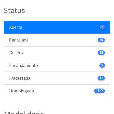
Status
Aberta
2
Cancelada
45
Deserta
13
Em andamento
3
Fracassada
11
Homologada
1547
Modalidade