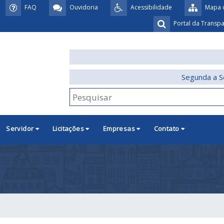
FAQ
Ouvidoria
Acessibilidade
Mapa d
Portal da Transp
Segunda a S
Servidor
Licitações
Empresas
Contato