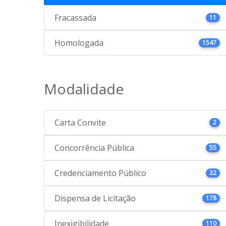
Fracassada
11
Homologada
1547
Modalidade
Carta Convite
2
Concorrência Pública
55
Credenciamento Público
32
Dispensa de Licitação
178
Inexigibilidade
110