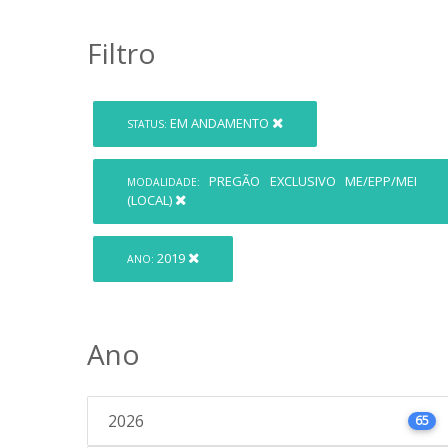
Filtro
EM ANDAMENTO
STATUS:
PREGÃO EXCLUSIVO ME/EPP/MEI
MODALIDADE:
(LOCAL)
2019
ANO:
Ano
2026
65