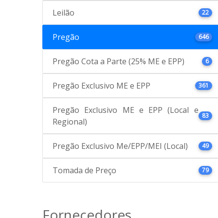
Leilão
22
Pregão
646
Pregão Cota a Parte (25% ME e EPP)
6
Pregão Exclusivo ME e EPP
361
Pregão Exclusivo ME e EPP (Local e
83
Regional)
Pregão Exclusivo Me/EPP/MEI (Local)
49
Tomada de Preço
79
Fornecedores