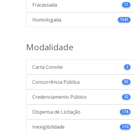
Fracassada
11
Homologada
1547
Modalidade
Carta Convite
2
Concorrência Pública
55
Credenciamento Público
32
Dispensa de Licitação
178
Inexigibilidade
110