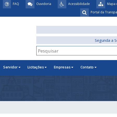
FAQ
Ouvidoria
Acessibilidade
Mapa d
Portal da Transp
Segunda a S
Servidor
Licitações
Empresas
Contato