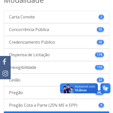
Carta Convite
2
Concorrência Pública
55
Credenciamento Público
32
Dispensa de Licitação
178
Inexigibilidade
110
Leilão
22
Pregão
645
Pregão Cota a Parte (25% ME e EPP)
6