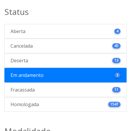
Status
Aberta
4
Cancelada
45
Deserta
13
Em andamento
3
Fracassada
11
Homologada
1547
Modalidade