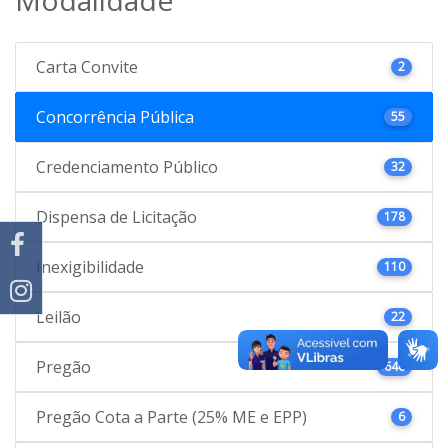
Carta Convite
2
Concorrência Pública
55
Credenciamento Público
32
Dispensa de Licitação
178
Inexigibilidade
110
Leilão
22
Pregão
646
Pregão Cota a Parte (25% ME e EPP)
6