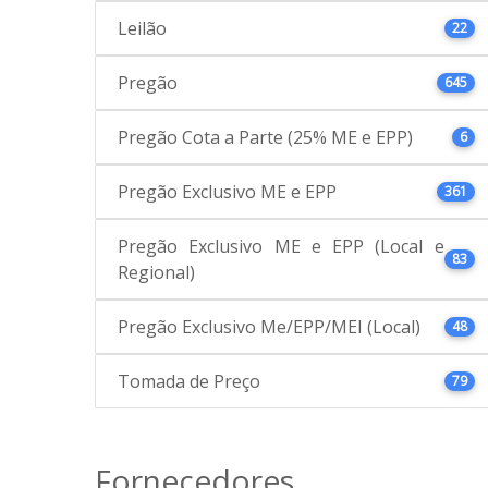
Leilão
22
Pregão
645
Pregão Cota a Parte (25% ME e EPP)
6
Pregão Exclusivo ME e EPP
361
Pregão Exclusivo ME e EPP (Local e
83
Regional)
Pregão Exclusivo Me/EPP/MEI (Local)
48
Tomada de Preço
79
Fornecedores