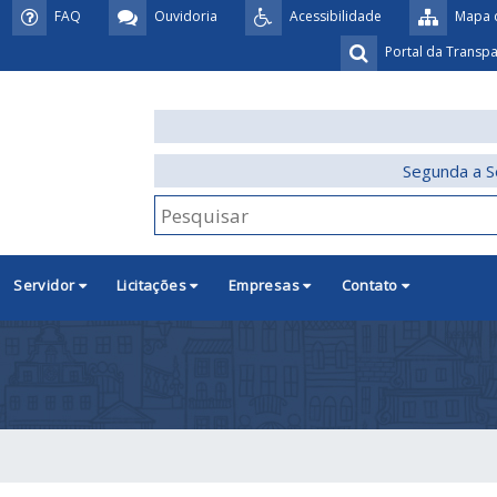
FAQ
Ouvidoria
Acessibilidade
Mapa d
Portal da Transp
Segunda a S
Servidor
Licitações
Empresas
Contato