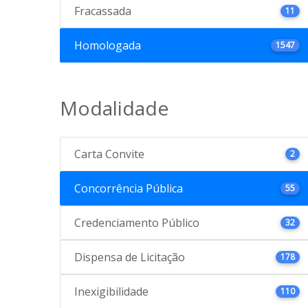
Fracassada
11
Homologada
1547
Modalidade
Carta Convite
2
Concorrência Pública
55
Credenciamento Público
32
Dispensa de Licitação
178
Inexigibilidade
110