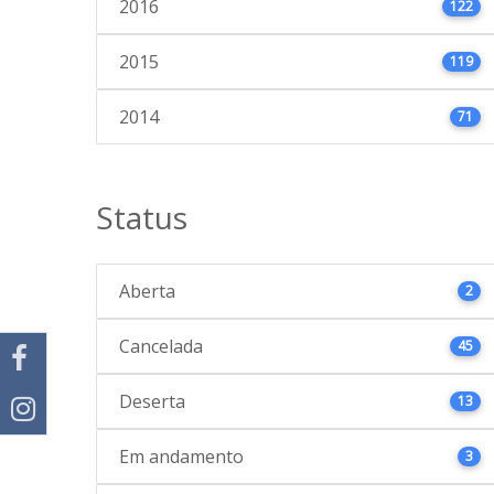
2016
122
2015
119
2014
71
Status
Aberta
2
Cancelada
45
Deserta
13
Em andamento
3