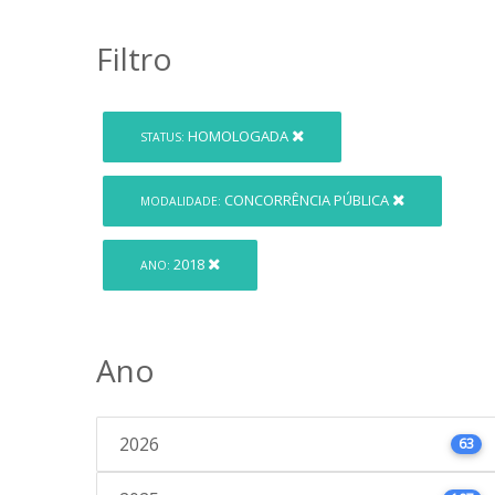
Filtro
HOMOLOGADA
STATUS:
CONCORRÊNCIA PÚBLICA
MODALIDADE:
2018
ANO:
Ano
2026
63