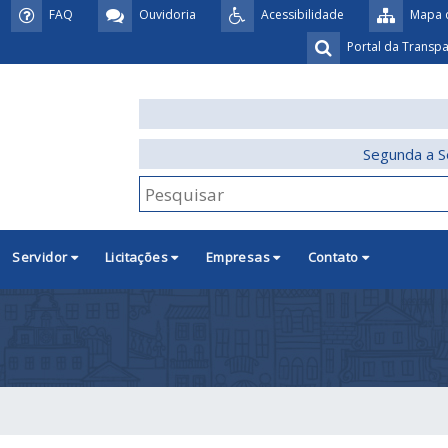
FAQ
Ouvidoria
Acessibilidade
Mapa d
Portal da Transp
Segunda a S
Servidor
Licitações
Empresas
Contato