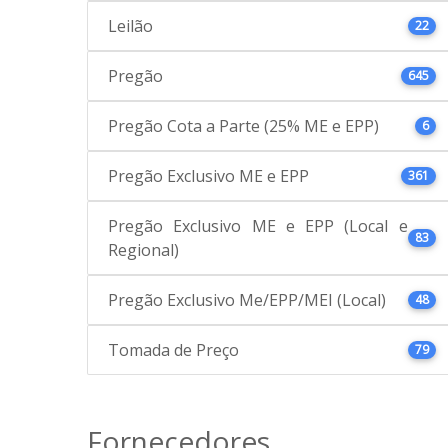
Leilão
22
Pregão
645
Pregão Cota a Parte (25% ME e EPP)
6
Pregão Exclusivo ME e EPP
361
Pregão Exclusivo ME e EPP (Local e
83
Regional)
Pregão Exclusivo Me/EPP/MEI (Local)
48
Tomada de Preço
79
Fornecedores