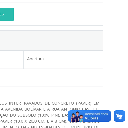
ES
Abertura:
COS INTERTRAVADOS DE CONCRETO (PAVER) EM
 A AVENIDA BOLÍVAR E A RUA ANTONIO CASOTTI
ÇÃO DO SUBSOLO (100% P.N), BASE DE COLCHÃO
AVER (10,0 X 20,0 CM, E = 8 CM), COM PLACA DE
DIMENTO DAS NECESSIDADES DO MUNICÍPIO DE