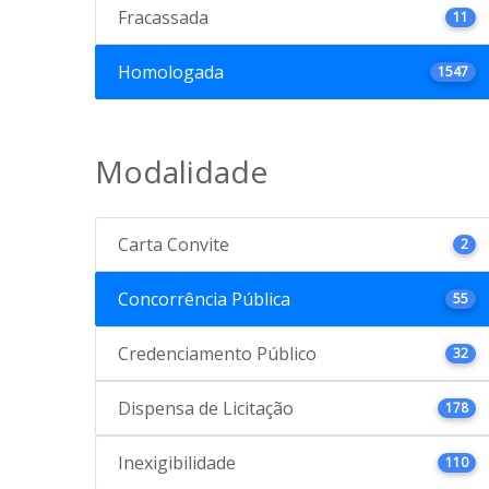
Fracassada
11
Homologada
1547
Modalidade
Carta Convite
2
Concorrência Pública
55
Credenciamento Público
32
Dispensa de Licitação
178
Inexigibilidade
110