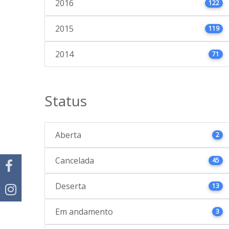
2016
122
2015
119
2014
71
Status
Aberta
2
Cancelada
45
Deserta
13
Em andamento
3