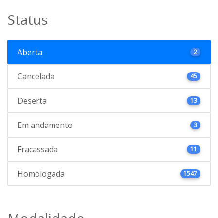
Status
Aberta
2
Cancelada
45
Deserta
13
Em andamento
3
Fracassada
11
Homologada
1547
Modalidade