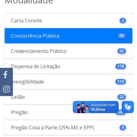
Carta Convite
2
Concorrência Pública
55
Credenciamento Público
32
Dispensa de Licitação
178
Inexigibilidade
110
Leilão
22
Pregão
645
Pregão Cota a Parte (25% ME e EPP)
6