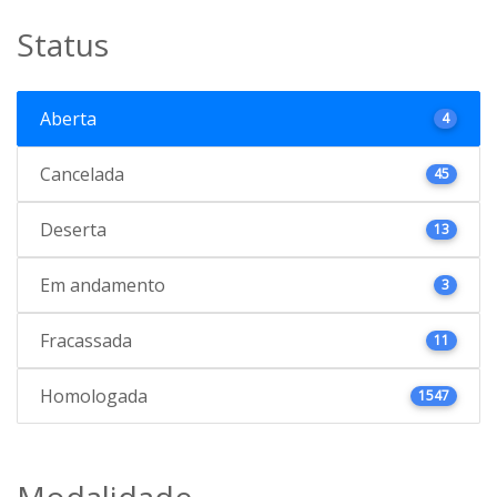
Status
Aberta
4
Cancelada
45
Deserta
13
Em andamento
3
Fracassada
11
Homologada
1547
Modalidade