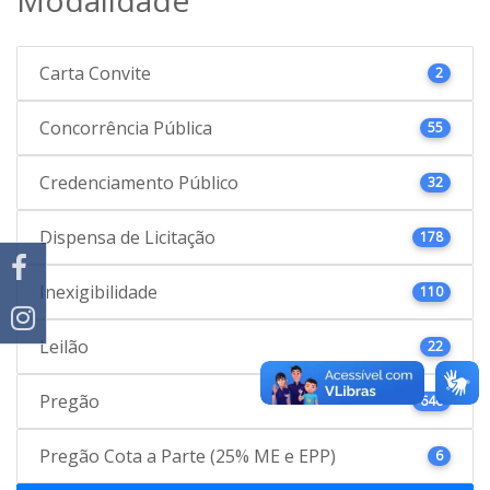
Carta Convite
2
Concorrência Pública
55
Credenciamento Público
32
Dispensa de Licitação
178
Inexigibilidade
110
Leilão
22
Pregão
646
Pregão Cota a Parte (25% ME e EPP)
6