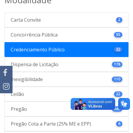
Carta Convite
2
Concorrência Pública
55
Credenciamento Público
32
Dispensa de Licitação
178
Inexigibilidade
110
Leilão
22
Pregão
645
Pregão Cota a Parte (25% ME e EPP)
6