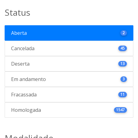
Status
Aberta
2
Cancelada
45
Deserta
13
Em andamento
3
Fracassada
11
Homologada
1547
Modalidade