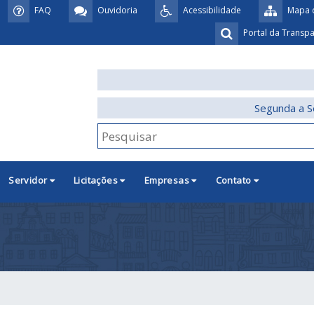
FAQ
Ouvidoria
Acessibilidade
Mapa d
Portal da Transp
Segunda a S
Servidor
Licitações
Empresas
Contato