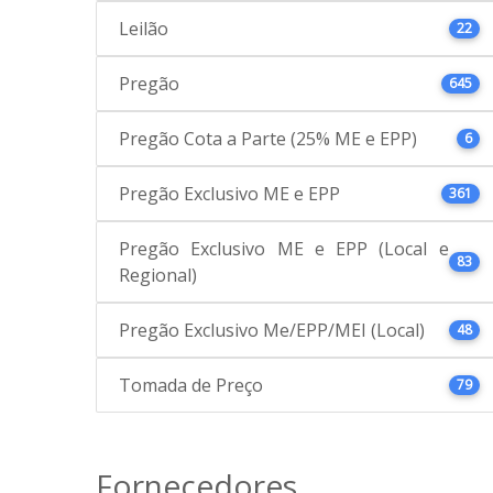
Leilão
22
Pregão
645
Pregão Cota a Parte (25% ME e EPP)
6
Pregão Exclusivo ME e EPP
361
Pregão Exclusivo ME e EPP (Local e
83
Regional)
Pregão Exclusivo Me/EPP/MEI (Local)
48
Tomada de Preço
79
Fornecedores