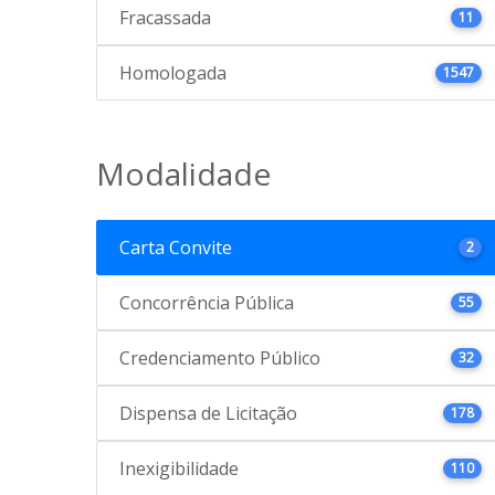
Fracassada
11
Homologada
1547
Modalidade
Carta Convite
2
Concorrência Pública
55
Credenciamento Público
32
Dispensa de Licitação
178
Inexigibilidade
110