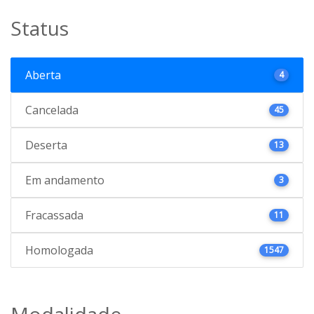
Status
Aberta
4
Cancelada
45
Deserta
13
Em andamento
3
Fracassada
11
Homologada
1547
Modalidade