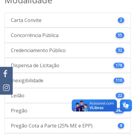
Carta Convite
2
Concorrência Pública
55
Credenciamento Público
32
Dispensa de Licitação
178
Inexigibilidade
110
Leilão
22
Pregão
646
Pregão Cota a Parte (25% ME e EPP)
6