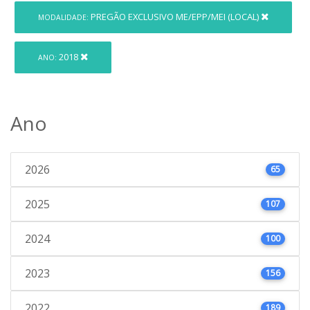
PREGÃO EXCLUSIVO ME/EPP/MEI (LOCAL)
MODALIDADE:
2018
ANO:
Ano
2026
65
2025
107
2024
100
2023
156
2022
189