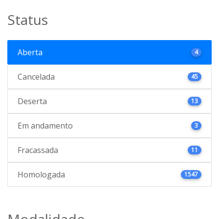
Status
Aberta
4
Cancelada
45
Deserta
13
Em andamento
3
Fracassada
11
Homologada
1547
Modalidade