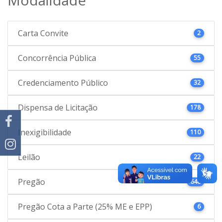
Carta Convite
2
Concorrência Pública
55
Credenciamento Público
32
Dispensa de Licitação
178
Inexigibilidade
110
Leilão
22
Pregão
646
Pregão Cota a Parte (25% ME e EPP)
6