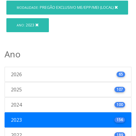
PREGÃO EXCLUSIVO ME/EPP/MEI (LOCAL)
MODALIDADE:
2023
ANO:
Ano
2026
65
2025
107
2024
100
2023
156
2022
189