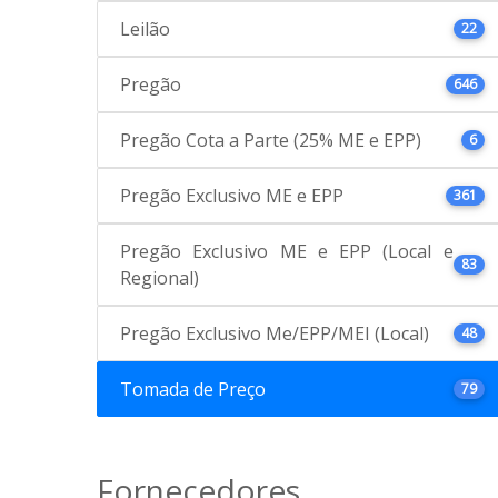
Leilão
22
Pregão
646
Pregão Cota a Parte (25% ME e EPP)
6
Pregão Exclusivo ME e EPP
361
Pregão Exclusivo ME e EPP (Local e
83
Regional)
Pregão Exclusivo Me/EPP/MEI (Local)
48
Tomada de Preço
79
Fornecedores