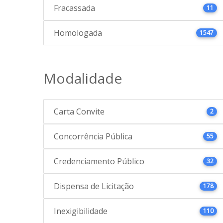
Fracassada
11
Homologada
1547
Modalidade
Carta Convite
2
Concorrência Pública
55
Credenciamento Público
32
Dispensa de Licitação
178
Inexigibilidade
110