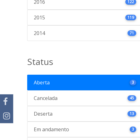
2016
122
2015
119
2014
71
Status
Aberta
3
Cancelada
45
Deserta
13
Em andamento
3