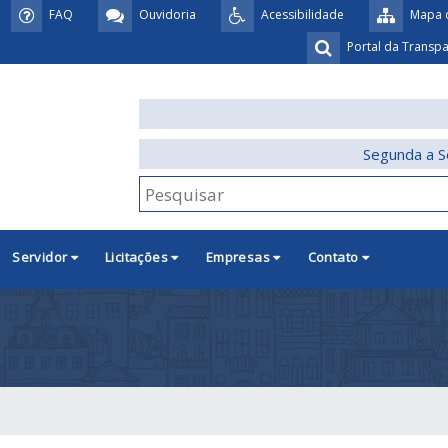
FAQ
Ouvidoria
Acessibilidade
Mapa d
Portal da Transp
Segunda a S
Servidor
Licitações
Empresas
Contato