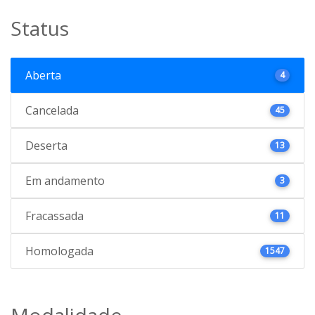
Status
Aberta
4
Cancelada
45
Deserta
13
Em andamento
3
Fracassada
11
Homologada
1547
Modalidade