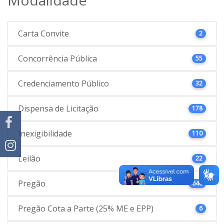
Carta Convite
2
Concorrência Pública
55
Credenciamento Público
32
Dispensa de Licitação
178
Inexigibilidade
110
Leilão
22
Pregão
646
Pregão Cota a Parte (25% ME e EPP)
6