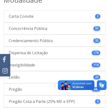
Carta Convite
2
Concorrência Pública
55
Credenciamento Público
32
Dispensa de Licitação
178
Inexigibilidade
110
Leilão
22
Pregão
645
Pregão Cota a Parte (25% ME e EPP)
6