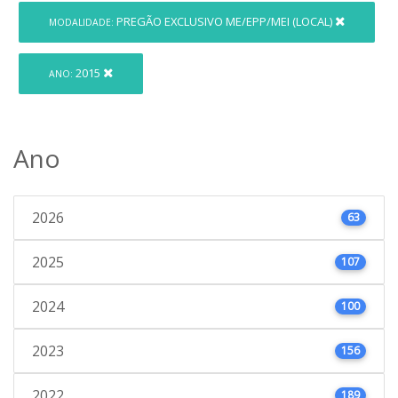
PREGÃO EXCLUSIVO ME/EPP/MEI (LOCAL)
MODALIDADE:
2015
ANO:
Ano
2026
63
2025
107
2024
100
2023
156
2022
189