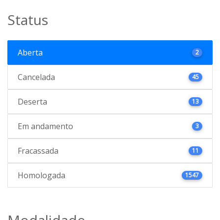
Status
Aberta
2
Cancelada
45
Deserta
13
Em andamento
3
Fracassada
11
Homologada
1547
Modalidade