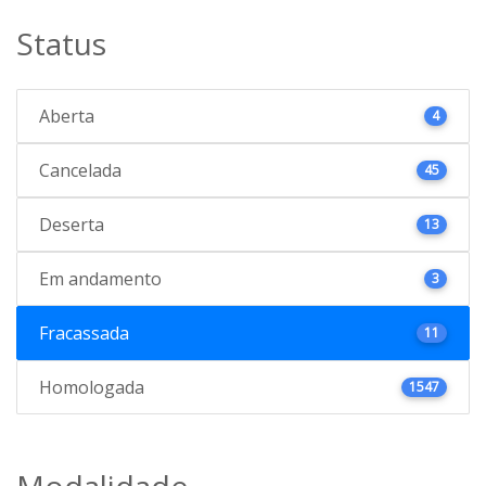
Status
Aberta
4
Cancelada
45
Deserta
13
Em andamento
3
Fracassada
11
Homologada
1547
Modalidade