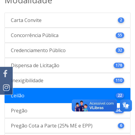
Carta Convite
2
Concorrência Pública
55
Credenciamento Público
32
Dispensa de Licitação
178
Inexigibilidade
110
Leilão
22
Pregão
646
Pregão Cota a Parte (25% ME e EPP)
6