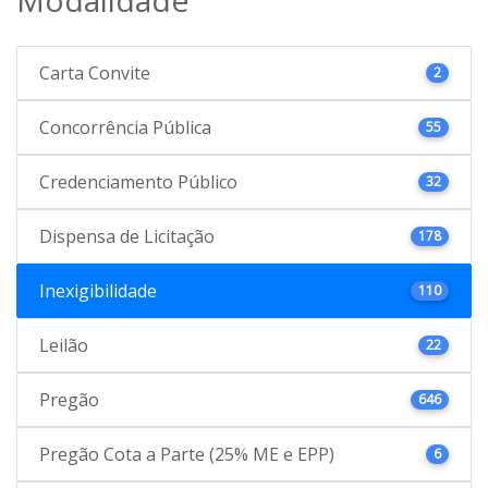
Carta Convite
2
Concorrência Pública
55
Credenciamento Público
32
Dispensa de Licitação
178
Inexigibilidade
110
Leilão
22
Pregão
646
Pregão Cota a Parte (25% ME e EPP)
6