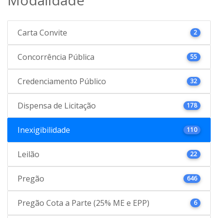
Carta Convite
2
Concorrência Pública
55
Credenciamento Público
32
Dispensa de Licitação
178
Inexigibilidade
110
Leilão
22
Pregão
646
Pregão Cota a Parte (25% ME e EPP)
6