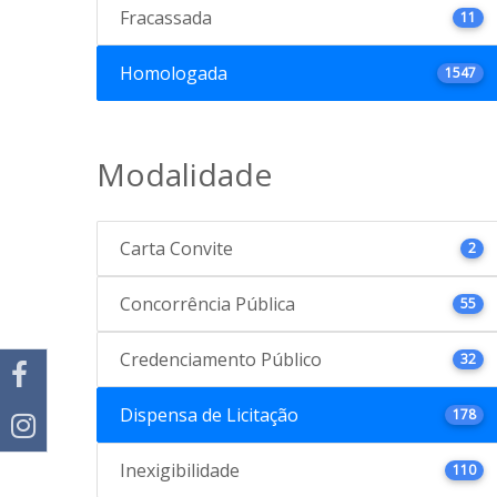
Fracassada
11
Homologada
1547
Modalidade
Carta Convite
2
Concorrência Pública
55
Credenciamento Público
32
Dispensa de Licitação
178
Inexigibilidade
110