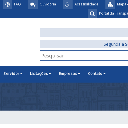
FAQ
Ouvidoria
Acessibilidade
Mapa d
Portal da Transp
Segunda a S
Servidor
Licitações
Empresas
Contato