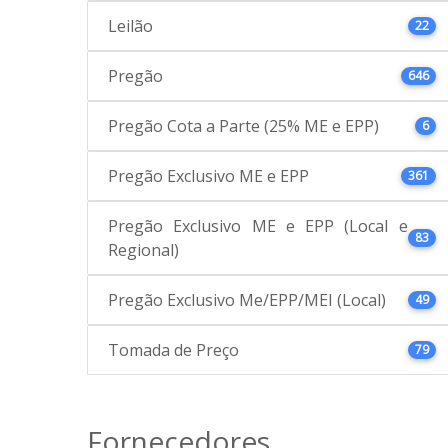
Leilão
22
Pregão
646
Pregão Cota a Parte (25% ME e EPP)
6
Pregão Exclusivo ME e EPP
361
Pregão Exclusivo ME e EPP (Local e
83
Regional)
Pregão Exclusivo Me/EPP/MEI (Local)
49
Tomada de Preço
79
Fornecedores