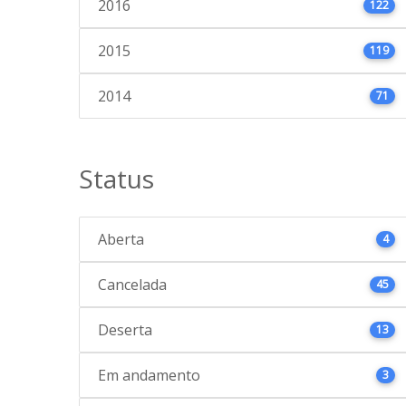
2016
122
2015
119
2014
71
Status
Aberta
4
Cancelada
45
Deserta
13
Em andamento
3